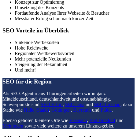
Konzept zur Optimierung
Umsetzung des Konzepts
Fortlaufende Analyse Ihrer Webseite & Besucher
Messbarer Erfolg schon nach kurzer Zeit
SEO Vorteile im Überblick
Sinkende Werbekosten
Hohe Reichweite
Regionaler Wettbewerbsvorteil
Mehr potenzielle Neukunden
Steigerung der Bekanntheit
Und mehr!
SEO für die Region
Als SEO-Agentur aus Thüringen arbeiten wir in ganz
Mitteldeutschland, deutschlandweit und ortsunabhängig.
Schwerpunkte sind
SEO Erfurt
,
SEO Jena
und
SEO Ilmenau
, dazu
Städte wie
Halle (Saale)
,
Göttingen
,
Bayreuth
und
Fulda
.
Ebenso gehören kleinere Orte wie
Eisenach
,
Bad Hersfeld
und
Meiningen
sowie viele weitere zu unserem Einzugsgebiet.